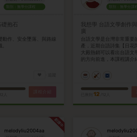
類別：無學分課程
類別：無學分課
基礎抱石
我想學
台語文學創作
廣
礎動作、安全墜落、與路線
台語文學是台灣非常重要
識。
產，近期台語詩集【日花
大殿熱銷可以看出台語文
的方向前進，本課程講介
的創作與台語文學在社群
力。
追蹤
課程介紹
12
12人
已揪到
/12人
melodyliu2004aa
melodyliu20