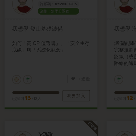
許願碼：trevic00386
類別：無學分課程
我想學
登山基礎裝備
我想學
如何「高 CP 值選購」、「安全生存
;希望能
底線」與「系統化觀念」
完整規劃
路線（或
路線的通
側重獨木
管理。 
追蹤
離徒步的
我要加入
13
12
已揪到
/12人
已揪到
/
梁珉瑜