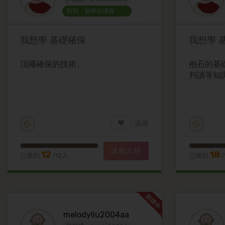
類別：無學分課程
我想學
基礎確保
我想學
頂繩確保的技術。
抱石的基
判讀等知
追蹤
課程介紹
12
18
已揪到
/12人
已揪到
/
melodyliu2004aa