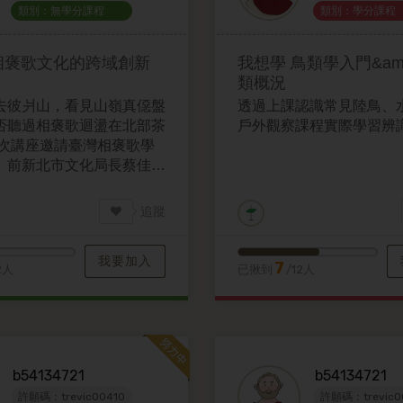
類別：無學分課程
類別：學分課程
相褒歌文化的跨域創新
我想學
鳥類學入門&am
類概況
去彼爿山，看見山嶺真僫盤
透過上課認識常見陸鳥、
否聽過相褒歌迴盪在北部茶
戶外觀察課程實際學習辨
本次講座邀請臺灣相褒歌學
、前新北市文化局長蔡佳芬
，分享文化如何透過跨域合
連結與實踐行動，逐步被更
追蹤
，並重新建立社會對其價值
思考。相信這樣的經驗，也
我要加入
家思考文化保存與再生的參
7
2人
已揪到
/12人
b54134721
b54134721
許願碼：trevic00410
許願碼：trevic0