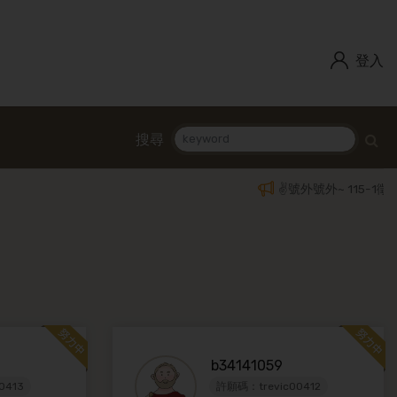
登入
搜尋
✌️號外號外~ 115-1
b34141059
0413
許願碼：trevic00412