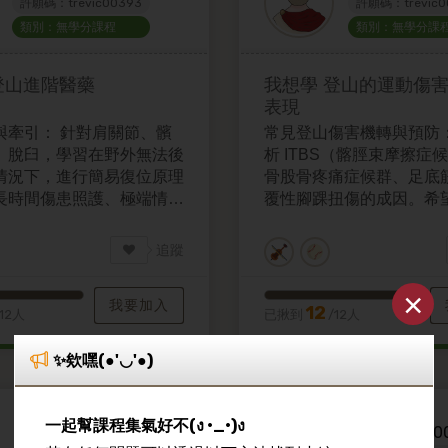
許願碼：trevic00393
許願碼：trevic0
類別：無學分課程
類別：無學分課
登山進階醫藥
我想學
登山的運動傷
表現
與牽引： 針對肩關節、髕
常見登山傷害機轉與預防：
）脫臼，學習在野外無法後
析 ITBS（髂脛束摩擦症
情況下，進行簡易復位原理
骨股骨疼痛症候群、足底
長時間傷患照護、極端情境
覆性腳踝扭傷的成因。希
對性的預防訓練動作。
追蹤
×
我要加入
12
/12人
已揪到
/12人
✨欸嘿(●'◡'●)
一起幫課程集氣好不(ง •_•)ง
melodyliu2004aa
melodyliu20