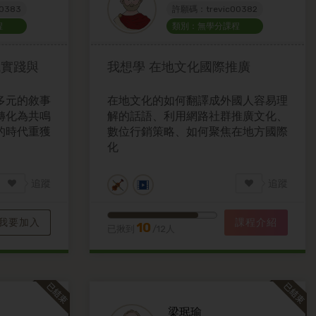
0383
許願碼：trevic00382
程
類別：無學分課程
誠實踐與
我想學
在地文化國際推廣
多元的敘事
在地文化的如何翻譯成外國人容易理
轉化為共鳴
解的話語、利用網路社群推廣文化、
的時代重獲
數位行銷策略、如何聚焦在地方國際
化
追蹤
追蹤
我要加入
課程介紹
10
已揪到
/12人
梁珉瑜