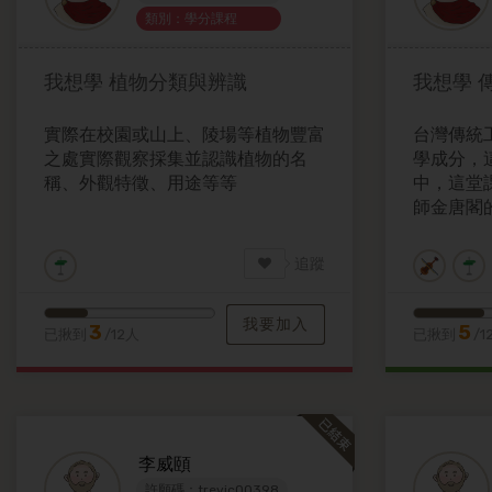
類別：學分課程
我想學
植物分類與辨識
我想學
實際在校園或山上、陵場等植物豐富
台灣傳統
之處實際觀察採集並認識植物的名
學成分，
稱、外觀特徵、用途等等
中，這堂
師金唐閣
統雕刻的
地出發認
追蹤
我要加入
3
5
已揪到
/12人
已揪到
/1
李威頤
許願碼：trevic00398