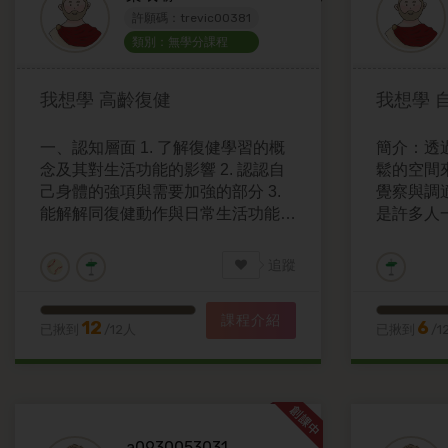
許願碼：trevic00381
類別：無學分課程
我想學
高齡復健
我想學
一、認知層面 1. 了解復健學習的概
簡介：透
念及其對生活功能的影響 2. 認認自
鬆的空間
己身體的強項與需要加強的部分 3.
覺察與調
能解解同復健動作與日常生活功能的
是許多人
關聯性 二、技能層面 1. 能行簡簡單
題，希望
身體評估辨識自己在平衡、肌力、手
就能有所
追蹤
眼協調等方面的能力 2. 能正正操作
麼一回事
各項復健練習動作 （如手部靈活、
這兩個重
課程介紹
下肢力量、核心穩定、平衡協調）
我調適
12
6
已揪到
/12人
已揪到
/1
3. 能將復健動作應用於模擬日常生
活任務中・提高生活自理能力 4. 整
理並分享練習成果觀察自己能力的進
步 三、情意層面 1. 能培關注自身身
體健康與復健的重要性 2. 能建立續
a0930053031