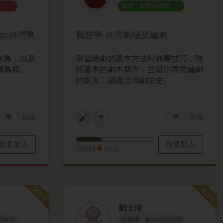
類別：無學分課程
p;台灣鳥
我想學
台灣劇場及編劇
水鳥，以及
學習編劇的基本方法與敘事技巧，理
識鳥類。
解基本的劇本寫作，並藉由專業編劇
的眼光，認識台灣劇場史。
追蹤
追蹤
我要加入
我要加入
4
已揪到
/12人
劉士瑋
0409
許願碼：trevic00408