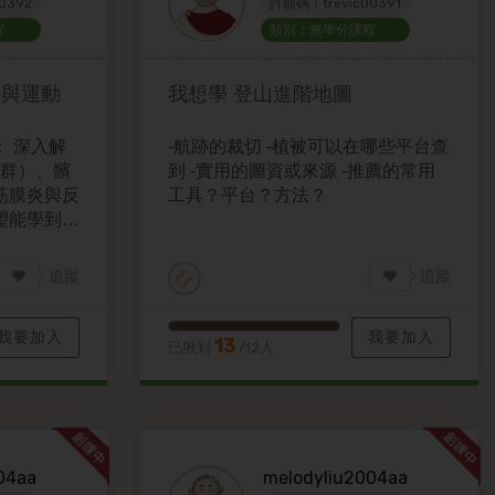
0392
許願碼：trevic00391
程
類別：無學分課程
害與運動
我想學
登山進階地圖
 深入解
-航跡的裁切 -植被可以在哪些平台查
候群）、髕
到 -實用的圖資或來源 -推薦的常用
筋膜炎與反
工具？平台？方法？
望能學到針
追蹤
追蹤
我要加入
我要加入
13
已揪到
/12人
04aa
melodyliu2004aa