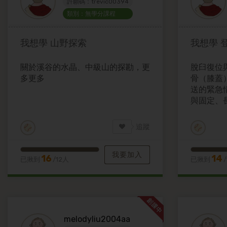
許願碼：trevic00394
類別：無學分課程
我想學
山野探索
我想學
關於溪谷的水晶、中級山的探勘，更
脫臼復位
多更多
骨（膝蓋
送的緊急
與固定、
決策
追蹤
我要加入
16
14
已揪到
/12人
已揪到
melodyliu2004aa