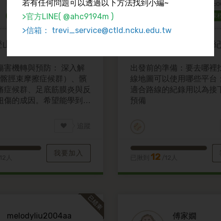
若有任何問題可以透過以下方法找到小編~
許願碼：trevia00389
許願碼：trevic0
>官方LINE( @ahc9194m )
類別：無學分課程
類別：無學分課
>信箱： trevi_service@ctld.ncku.edu.tw
登山的運動傷害與運動
我想學
登山基礎地圖
傷害機轉與預防： 深入解
出發前的準備：要去哪裡
S（髂脛束摩擦症候群）、髕
線地圖可以使用哪些平台
痛症候群、足底筋膜炎與反
適合路線的紀錄用以為接
扭傷的成因。希望能學到針
預備
防訓練動作。
追蹤
我要加入
12
/12人
已揪到
/12人
melodyliu2004aa
傅家嫺