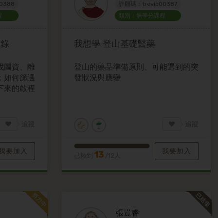
0388
許願碼：trevic00387
程
類別：無學分課程
紀錄
我想學
登山基礎醫藥
找圖資、離
登山的藥品準備原則、可能遇到的突
；如何篩選
發狀況與應變
下來的啟程
追蹤
追蹤
我要加入
我要加入
13
已揪到
/12人
張豈睿