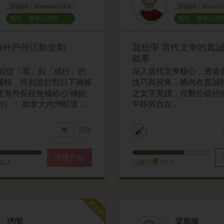
許願碼：trevia00384
許願碼：trevic0
類別：無學分課程
類別：無學分課
海外戶外活動規劃
我想學
當代文學的真
敘事
學習從「零」到「成行」的
深入當代文學核心，透過
邏輯，特別是針對以下兩條
技巧與視角，將內在真誠
是海外長程無補給/少補給
之文字實踐，在數位破碎
則）： 加拿大內灣航道 ：
平靜與自在。
舟/沿岸露營的後勤與風險
西班牙朝聖之路： 側重長距
追蹤
配速與生活系統。
課程介紹
8
12人
已揪到
/12人
琇閔
梁珉瑜