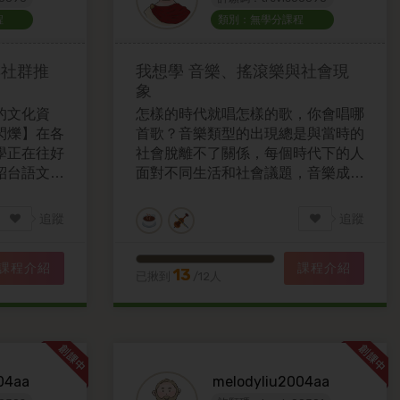
程
類別：無學分課程
與社群推
我想學
音樂、搖滾樂與社會現
象
的文化資
怎樣的時代就唱怎樣的歌，你會唱哪
閃爍】在各
首歌？音樂類型的出現總是與當時的
學正在往好
社會脫離不了關係，每個時代下的人
紹台語文學
面對不同生活和社會議題，音樂成為
上的影響
一種心情表達與面對議題的發聲方
式。 因此本課程將從音樂出發，認
追蹤
追蹤
識、觀察、探討社會議題，將邀請社
會學研究所畢業，並且有進行音樂創
課程介紹
課程介紹
作實務的講者，分成三個部分分。:
13
已揪到
/12人
一、搖滾、反叛與流行文化：以 The
Clash 為例的音樂實踐。二、次文化
與反政治正確：台灣獨立音樂場景的
觀察三、講者的樂團(無先生)與創作
理念分享講唱會。
04aa
melodyliu2004aa