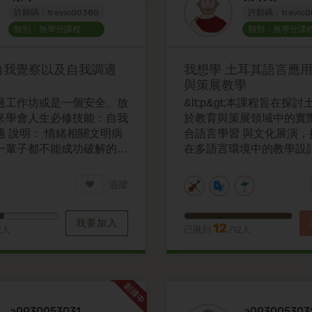
許願碼：trevic00380
許願碼：trevic0
類別：無學分課程
類別：無學分課
自我覺察以及自我調適
我想學
土耳其語言應
與策展教學
過工作坊或是一個安全、放
&lt;p&gt;本課程旨在探
來學會人生必修技能：自我
於教育與策展領域中的實
適 說明： 情緒相關文明病
合語言學習 與文化展演，
一輩子都不能成功破解的課
在多語言環境中的教學設
在大學這個重要的人生階段
力。透過理論學 習與實務
跨出第一步，從知道這是怎
生將掌握基礎土耳其語表
追蹤
開始，並且進一步可以練習
能設計與執行融合語 言與
要的技能：自我覺察以及自
育活動或策展計畫，培養
我要加入
與實踐能力。&lt;/p&gt;
12
2人
已揪到
/12人
a0930053031
a093005303