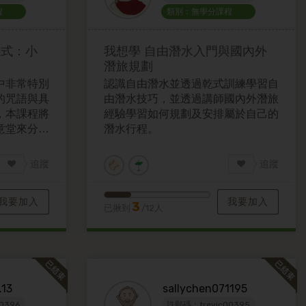
程
類別：無學分課程
儀式：小
我想學
自由潛水入門與國內外
潛旅規劃
中非常特別
認識自由潛水並透過乾式訓練學習自
的咒語與具
由潛水技巧，並透過講師國內外潛旅
，本課程將
經驗學習如何規劃及安排屬於自己的
意堂來分享
潛水行程。
生了解台灣
傳文本。
追蹤
追蹤
我要加入
我要加入
3
已揪到
/12人
.13
sallychen071195
0396
許願碼：trevic00395