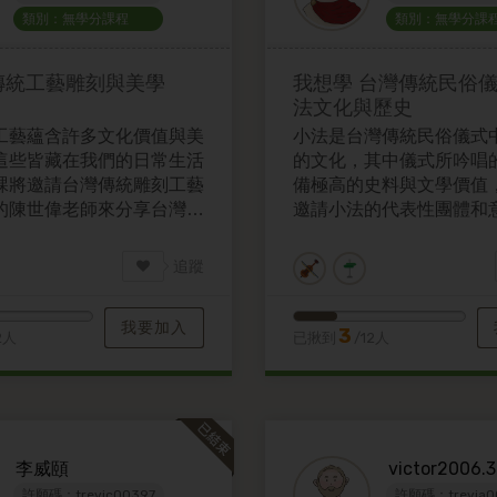
類別：無學分課程
類別：無學分課
傳統工藝雕刻與美學
我想學
台灣傳統民俗
法文化與歷史
工藝蘊含許多文化價值與美
小法是台灣傳統民俗儀式
這些皆藏在我們的日常生活
的文化，其中儀式所吟唱
課將邀請台灣傳統雕刻工藝
備極高的史料與文學價值
的陳世偉老師來分享台灣傳
邀請小法的代表性團體和
美學以及文化，讓學生從在
小法的文化與歷史，讓學
識美學。
傳統民俗文化與台語的口
追蹤
我要加入
3
2人
已揪到
/12人
李威頤
victor2006.3
許願碼：trevic00397
許願碼：trevia0