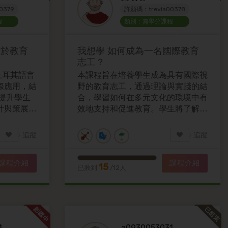
0379
許願碼：trevia00378
程
類別：無學分課程
用於教育
我想學
如何成為一名國際教育
志工？
討土耳其語言
本課程旨在培養學生成為具有國際視
際應用，結
野的教育志工，通過理論與實踐的結
提升學生
合，學習如何在多元文化的環境中有
計與策展能
效地支持和促進教育。學生將了解國
操作，學
際 教育的基本原則，掌握跨文化交
達技巧，並
流的技能，並透過實地案例分析與模
追蹤
追蹤
文化的教
擬活 動，體驗國際教育志工的實際
跨文化溝通
工作流程和挑戰。
課程介紹
課程介紹
15
已揪到
/12人
1
a0930053031