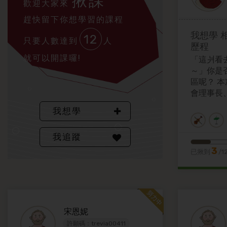
揪課
歡迎大家來
趕快留下你想學習的課程
我想學
12
只要人數達到
人
歷程
就可以開課囉!
「這爿看
～」你是
區呢？ 
會理事長
教授主講
我想學
作、地方
多人看見
我追蹤
的認識與
能提供大
3
已揪到
/1
考。
宋恩妮
許願碼：trevia00411