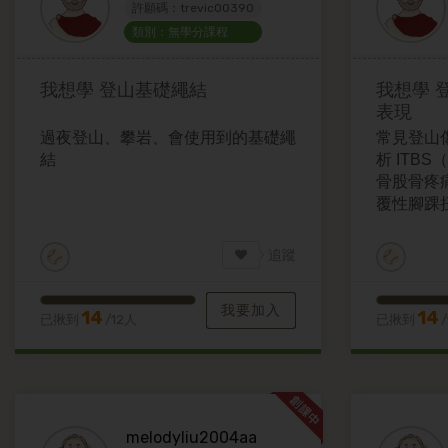
許願碼：trevic00390
類別：無學分課程
我想學
登山基礎繩結
我想學
表現
過夜登山、攀岩、會使用到的基礎繩
常見登山
結
析 ITB
骨股骨疼
覆性腳踝
對性的預
追蹤
我要加入
14
14
已揪到
/12人
已揪到
melodyliu2004aa