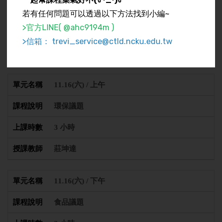
金融應用
若有任何問題可以透過以下方法找到小編~
>官方LINE( @ahc9194m )
3 小時
>信箱： trevi_service@ctld.ncku.edu.tw
莊坤達
11.16(六) / 上午
環保議題
3 小時
莊坤達
11.16(六) / 下午
食品議題