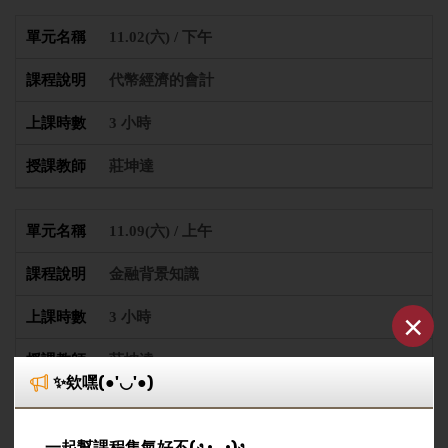
11.02(六) / 下午
代幣經濟的會計
3 小時
莊坤達
11.09(六) / 上午
金融背景知識
×
3 小時
莊坤達
✨欸嘿(●'◡'●)
11.09(六) / 下午
一起幫課程集氣好不(ง •_•)ง