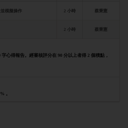
念並模擬操作
2 小時
蔡秉憲
2 小時
蔡秉憲
0 字心得報告。經審核評分在 90 分以上者得 2 個積點，
 % 。