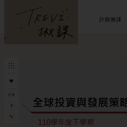
主選單
許願揪課
返回列
表
分享
追蹤課
程