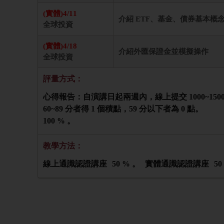
(實體)4/11
介紹 ETF、基金、債券基本概
全球投資
(實體)4/18
介紹外匯保證金並模擬操作
全球投資
評量方式：
心得報告：自演講日起兩週內，線上提交 1000~150
60~89 分者得 1 個積點，59 分以下者為 0 點。
100 % 。
教學方法：
線上通識認證講座
50 % 。
實體通識認證講座
50