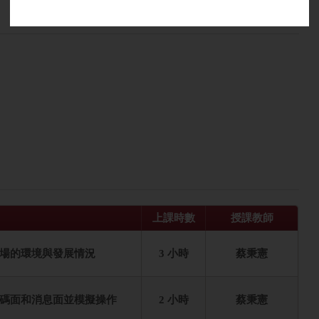
。
上課時數
授課教師
場的環境與發展情況
3 小時
蔡秉憲
碼面和消息面並模擬操作
2 小時
蔡秉憲