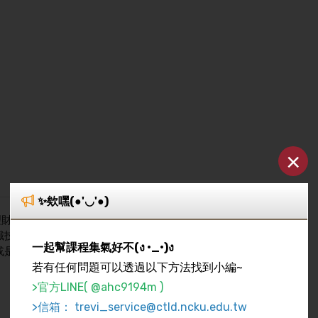
×
✨欸嘿(●'◡'●)
財的正確觀念與知 識，並善用股票、ETF、基金、外匯、保險
識技能。 另外，本課程除了投資理財的探討，亦兼併學生個人的
一起幫課程集氣好不(ง •_•)ง
或是到國外留學就業創業，都能擁有掌握時局的 能力，提升自我
若有任何問題可以透過以下方法找到小編~
>官方LINE( @ahc9194m )
>信箱： trevi_service@ctld.ncku.edu.tw