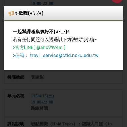
19:00-22:00
基礎肢體協調與踩踏
✨欸嘿(●'◡'●)
三點不動一點動：建立最基礎的上攀節奏與重
心轉移觀念。 精準踩踏（Footwork）：練習用
一起幫課程集氣好不(ง •_•)ง
腳尖（Toe）而非腳弓踩踏岩點，感受將下半身
若有任何問題可以透過以下方法找到小編~
力量傳導至全身。 實作練習：在平緩牆面（Sla
b）或直壁（Vertical）進行基礎難度的攀爬實
>官方LINE( @ahc9194m )
作。
>信箱： trevi_service@ctld.ncku.edu.tw
3 小時
黃建彰
115/4/15(三)
19:00-22:00
路線解讀
岩點辨識（Hold Types）：認識大口徑（Ju