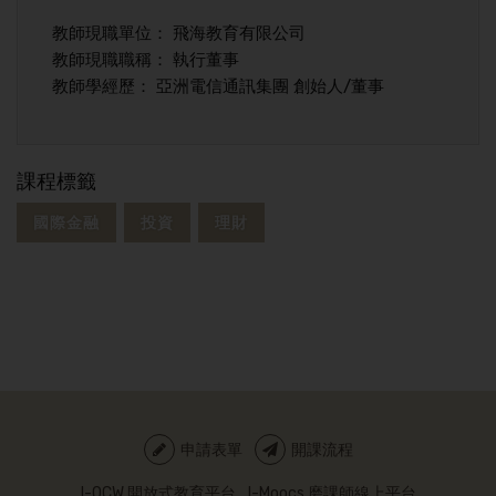
教師現職單位： 飛海教育有限公司
教師現職職稱： 執行董事
教師學經歷： 亞洲電信通訊集團 創始人/董事
課程標籤
國際金融
投資
理財
申請表單
開課流程
I-OCW 開放式教育平台
I-Moocs 磨課師線上平台