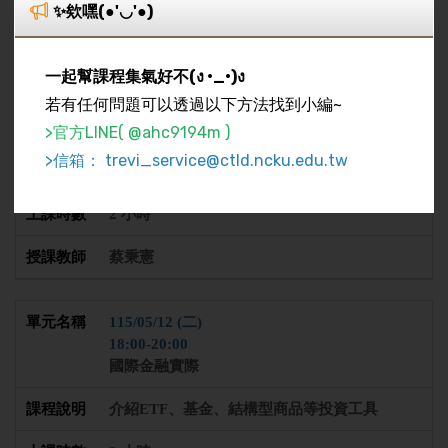
✨欸嘿(●'◡'●)
115/05/05 (二)
一起幫課程集氣好不(ง •_•)ง
18:00-20:00
若有任何問題可以透過以下方法找到小編~
國際金融實際
>官方LINE( @ahc9194m )
介紹股票的基本面、技術面、籌碼面和消息面
>信箱： trevi_service@ctld.ncku.edu.tw
並模擬操作
2 小時
蔡秉憲
115/05/12 (二)
18:00-20:00
國際金融實際
介紹ETF、基金、結構型商品等投資工具