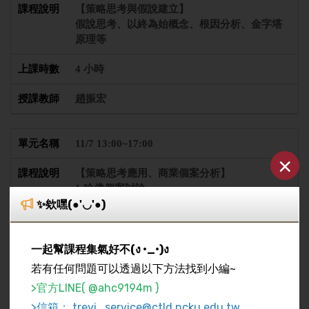
【策略思考與假說建立】
假說思考、以終為始概念、根因分析、金字塔
原理等
4 小時
趙振宏
11/7 13:00~17:00
×
【策略思考應用、商業個案分析】
1.哈佛個案討論
✨欸嘿(●'◡'●)
2.個案面試介紹及實作練習
4 小時
一起幫課程集氣好不(ง •_•)ง
趙振宏
若有任何問題可以透過以下方法找到小編~
>官方LINE( @ahc9194m )
>信箱： trevi_service@ctld.ncku.edu.tw
11/27 13:00~17:00