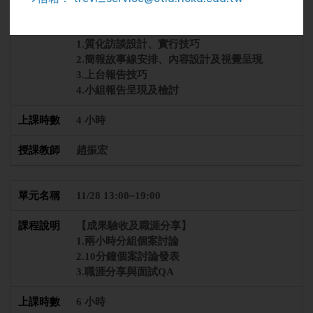
【思考之後─如何驗證與說服】
1.質化訪談設計、實行技巧
2.簡報故事線安排、內容設計及視覺呈現
3.上台報告技巧
4.小組報告呈現及檢討
4 小時
趙振宏
11/28 13:00~19:00
【成果驗收及職涯分享】
1.兩小時分組個案討論
2.10分鐘個案討論發表
3.職涯分享與面試QA
6 小時