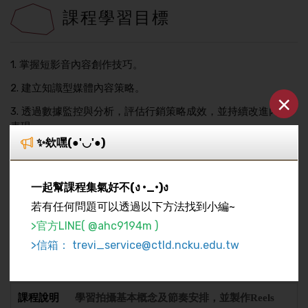
課程學習目標
1. 掌握短影音內容創作技巧。
2. 建立知識型媒體內容策略。
×
3. 透過數據監控與分析，評估行銷策略成效，並持續改進內容
表現。
✨欸嘿(●'◡'●)
課程架構
一起幫課程集氣好不(ง •_•)ง
若有任何問題可以透過以下方法找到小編~
>官方LINE( @ahc9194m )
114/06/14
>信箱： trevi_service@ctld.ncku.edu.tw
09:00-12:00
短影音主題構思及製作
學習拍攝基本概念及節奏安排，並製作Reels