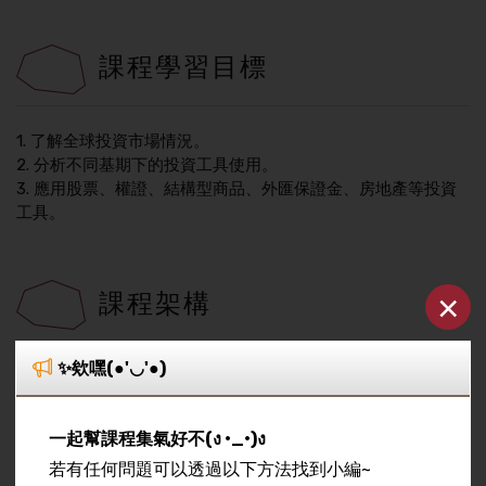
課程學習目標
1. 了解全球投資市場情況。
2. 分析不同基期下的投資工具使用。
3. 應用股票、權證、結構型商品、外匯保證金、房地產等投資
工具。
×
課程架構
✨欸嘿(●'◡'●)
11/07
金融市場理論
一起幫課程集氣好不(ง •_•)ง
課程簡介，分析在不同基期下的投資工具使用
若有任何問題可以透過以下方法找到小編~