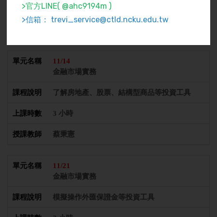
>官方LINE( @ahc9194m )
3 小時
>信箱： trevi_service@ctld.ncku.edu.tw
蔡秉憲
11/14
金融市場實務
了解房地產、股票、結構型商品等投資工具
3 小時
蔡秉憲
11/21
金融市場實務
模擬操作外匯保證金等投資工具