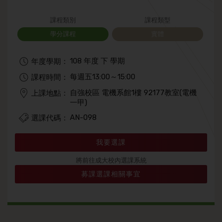
課程類別
課程類型
學分課程
實體
108 年度 下 學期
年度學期：
每週五13:00～15:00
課程時間：
自強校區 電機系館1樓 92177教室(電機
上課地點：
一甲)
AN-098
選課代碼：
我要選課
將前往成大校內選課系統
募課選課相關事宜