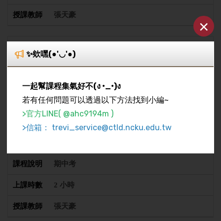
張天豪
×
8
✨欸嘿(●'◡'●)
製作賽車遊戲 (七)：過關與失敗的UI與腳本
一起幫課程集氣好不(ง •_•)ง
2 小時
若有任何問題可以透過以下方法找到小編~
張天豪
>官方LINE( @ahc9194m )
>信箱： trevi_service@ctld.ncku.edu.tw
9
期中考
2 小時
張天豪