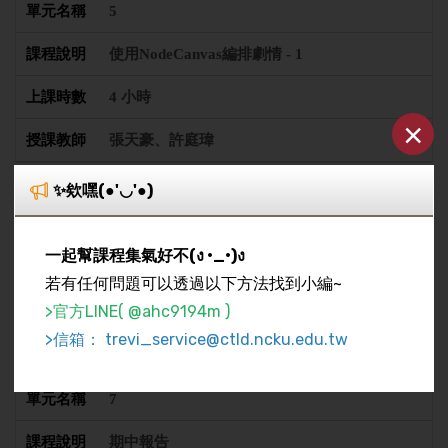
5
使用NodeCanvas編排劇情 - 1
4 小時
×
張天豪、許庭瑋
✨欸嘿(●'◡'●)
6
使用NodeCanvas編排劇情 - 2
一起幫課程集氣好不(ง •_•)ง
若有任何問題可以透過以下方法找到小編~
4 小時
>官方LINE( @ahc9194m )
張天豪、許庭瑋
>信箱： trevi_service@ctld.ncku.edu.tw
7
期中報告