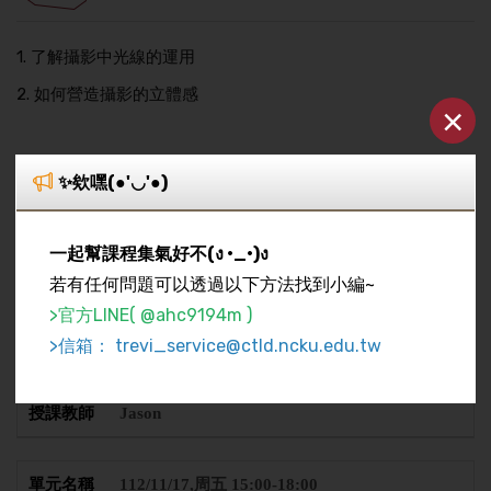
1. 了解攝影中光線的運用
2. 如何營造攝影的立體感
×
課程架構
✨欸嘿(●'◡'●)
一起幫課程集氣好不(ง •_•)ง
112/11/10,周五 15:00-17:00
若有任何問題可以透過以下方法找到小編~
>官方LINE( @ahc9194m )
講解攝影中的光線以及色彩運用
>信箱： trevi_service@ctld.ncku.edu.tw
2 小時
Jason
112/11/17,周五 15:00-18:00