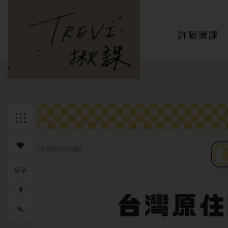
主選單
許願揪課
返回列
表
分享
追蹤課
程