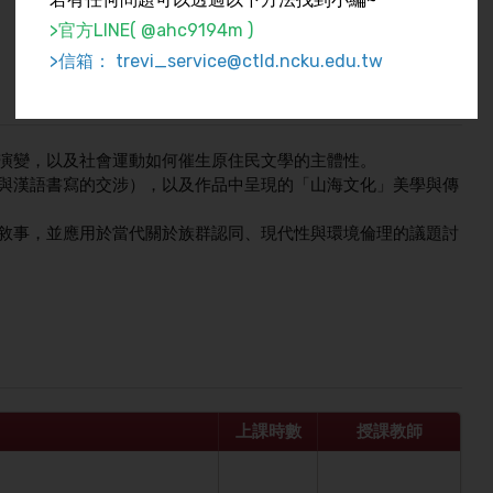
>官方LINE( @ahc9194m )
>信箱： trevi_service@ctld.ncku.edu.tw
演變，以及社會運動如何催生原住民文學的主體性。
與漢語書寫的交涉），以及作品中呈現的「山海文化」美學與傳
敘事，並應用於當代關於族群認同、現代性與環境倫理的議題討
上課時數
授課教師