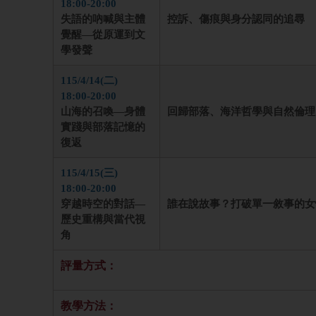
18:00-20:00
失語的吶喊與主體
控訴、傷痕與身分認同的追尋
覺醒—從原運到文
學發聲
115/4/14(二)
18:00-20:00
山海的召喚—身體
回歸部落、海洋哲學與自然倫理
實踐與部落記憶的
復返
115/4/15(三)
18:00-20:00
穿越時空的對話—
誰在說故事？打破單一敘事的女
歷史重構與當代視
角
評量方式：
教學方法：