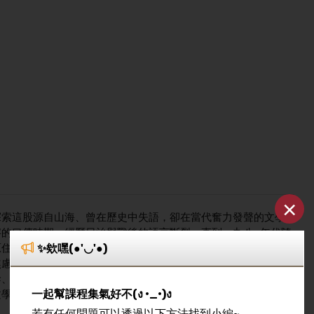
×
探索這股源自山海、曾在歷史中失語，卻在當代奮力發聲的文學
的口傳時期，經歷日治與戰後的語言斷裂，直到一九八○年代隨
✨欸嘿(●'◡'●)
原住民作家如何運用「借來的語言」（漢語），透過「挪用」與
焦慮，以及回歸部落母體的文化復振。我們將深入探討不同世代
幹、巴代等人，如何以文學重構歷史記憶、展現海洋與山林的生
一起幫課程集氣好不(ง •_•)ง
文學的閱讀，更是一場關於台灣歷史、土地倫理與族群共榮的深
若有任何問題可以透過以下方法找到小編~