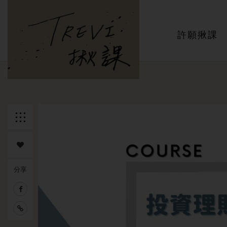
主選單
許願揪課
返回列
表
分享
追蹤課
程