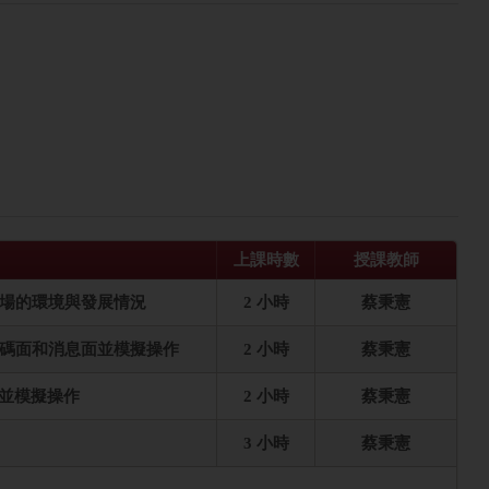
上課時數
授課教師
場的環境與發展情況
2 小時
蔡秉憲
碼面和消息面並模擬操作
2 小時
蔡秉憲
念並模擬操作
2 小時
蔡秉憲
3 小時
蔡秉憲