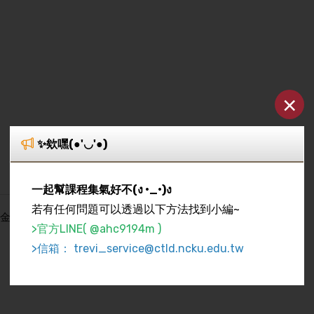
×
✨欸嘿(●'◡'●)
一起幫課程集氣好不(ง •_•)ง
若有任何問題可以透過以下方法找到小編~
基金、外匯等投資工具的規劃及操作。同時針對投資風險做清楚
>官方LINE( @ahc9194m )
>信箱： trevi_service@ctld.ncku.edu.tw