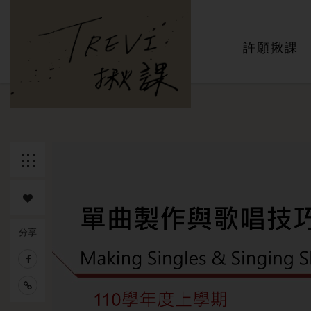
主選單
許願揪課
返回列
表
分享
追蹤課
程