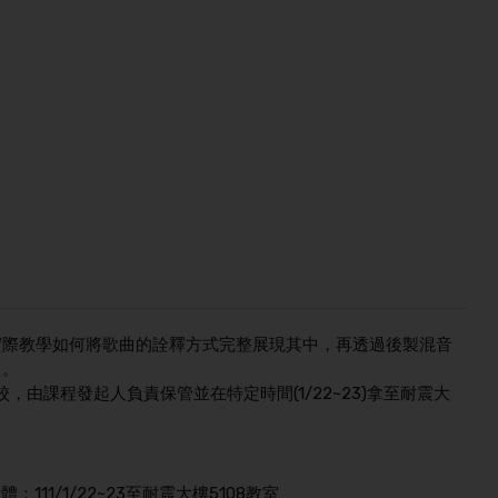
實際教學如何將歌曲的詮釋方式完整展現其中，再透過後製混音
曲。
校，由課程發起人負責保管並在特定時間(1/22~23)拿至耐震大
實體：111/1/22~23至耐震大樓5108教室