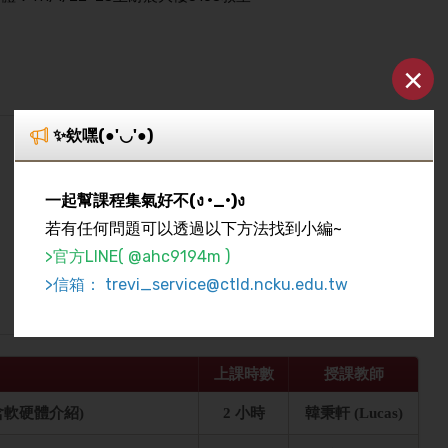
×
✨欸嘿(●'◡'●)
一起幫課程集氣好不(ง •_•)ง
若有任何問題可以透過以下方法找到小編~
>官方LINE( @ahc9194m )
>信箱： trevi_service@ctld.ncku.edu.tw
上課時數
授課教師
軟硬體介紹)
2 小時
韓秉軒 (Lucas)