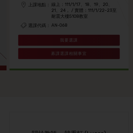
線上：111/1/17、18、19、20、
上課地點：
21、24， / 實體：111/1/22~23至
耐震大樓5108教室
AN-068
選課代碼：
我要選課
募課選課相關事宜